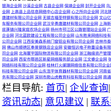
银海企业网
沙溪企业网
古县企业网
保靖企业网
封开企业网
乌
业网
上高县上品信息网络中心店企业网
心之所向企业网
河北
唐建材有限公司企业网
无锡吉福圣特钢有限公司企业网
文山亿
车服务有限公司企业网
武汉辛勇唐建材有限公司企业网
上海新
底蓬镇兴隆家庭农场企业网
扬州市邗江区公路管理站企业网
广
企业网
河北蓝欧建设工程有限公司企业网
山东胜来网络科技有
公司企业网
江西安美森系统门窗铝业有限公司企业网
吉林市泰
网
佛山市顺德区奉景钢铁店企业网
安徽恒远电子称重设备有限
司企业网
北海寰宇国际物流有限公司企业网
浙江融缘资产管理
司企业网
西安市鄠邑区新星网络服务部企业网
江文睿企业网
网络科技有限公司企业网
桂林灯火阑珊网络信息有限公司企业
科技有限公司企业网
山东浩宇体育器材有限公司企业网
河南省
务有限公司企业网
深圳市爬山虎教育科技有限公司企业网
南通
栏目导航:
首页
|
企业查询
资讯动态
|
意见建议
|
联系